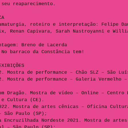
 seu reaparecimento.
CA
amaturgia, roteiro e interpretação: Felipe Da
ix, Renan Capivara, Sarah Nastroyanni e Willi
ntagem: Breno de Lacerda
 No barraco da Constância tem!
EXIBIÇÕES
2. Mostra de performance – Chão SLZ – São Luí
2. Mostra de performance – Galeria Vermelho –
om Dragão. Mostra de vídeo – Online – Centro 
 e Cultura (CE).
022. Mostra de artes cênicas – Oficina Cultur
– São Paulo (SP);
a Encruzilhada Nordeste 2021. Mostra de artes
al – São Paulo (SP);