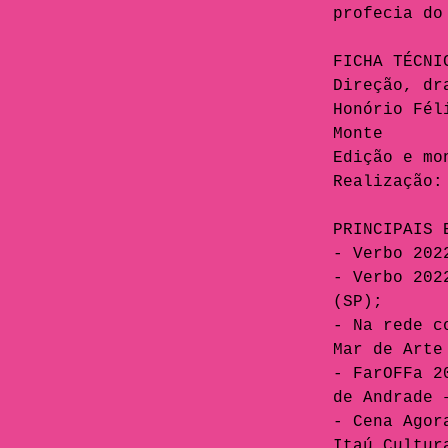
profecia do
FICHA TÉCNI
Direção, dr
Honório Fél
Monte
Edição e mo
Realização:
PRINCIPAIS 
- Verbo 202
- Verbo 202
(SP);
- Na rede c
Mar de Arte
- FarOFFa 2
de Andrade 
- Cena Agor
Itaú Cultur