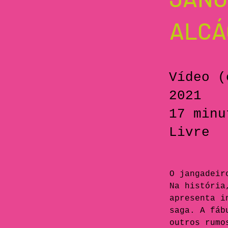
ALCÁ
Vídeo (
2021
17 minu
Livre
O jangadeir
Na história
apresenta i
saga. A fáb
outros rumo