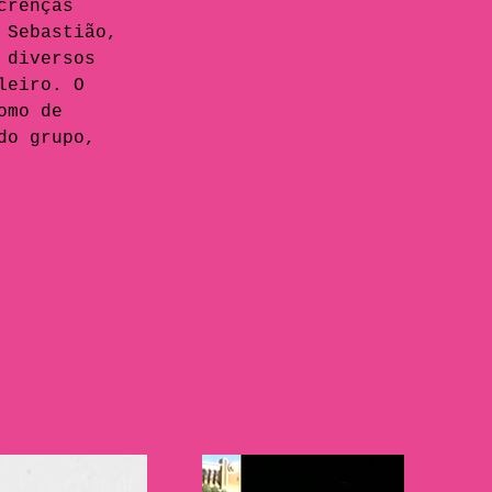
crenças 
 Sebastião, 
 diversos 
leiro. O 
omo de 
do grupo, 