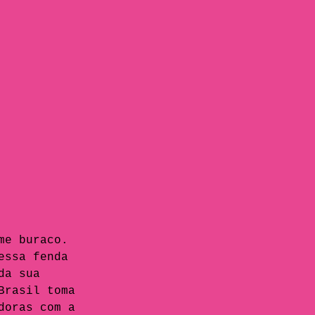
me buraco. 
essa fenda 
da sua 
Brasil toma 
doras com a 