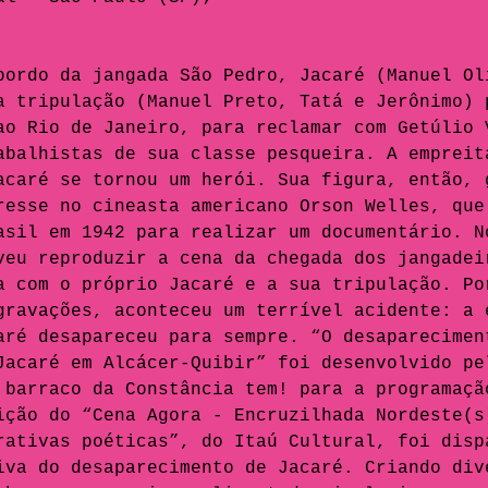
bordo da jangada São Pedro, Jacaré (Manuel Ol
a tripulação (Manuel Preto, Tatá e Jerônimo) 
ao Rio de Janeiro, para reclamar com Getúlio 
abalhistas de sua classe pesqueira. A empreit
acaré se tornou um herói. Sua figura, então, 
resse no cineasta americano Orson Welles, que
asil em 1942 para realizar um documentário. N
veu reproduzir a cena da chegada dos jangadei
a com o próprio Jacaré e a sua tripulação. Po
gravações, aconteceu um terrível acidente: a 
aré desapareceu para sempre. “O desaparecimen
Jacaré em Alcácer-Quibir” foi desenvolvido pe
 barraco da Constância tem! para a programaçã
ição do “Cena Agora - Encruzilhada Nordeste(s
rativas poéticas”, do Itaú Cultural, foi disp
iva do desaparecimento de Jacaré. Criando div