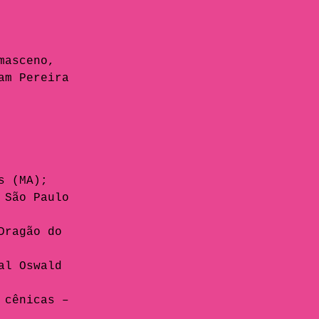
masceno, 
am Pereira 
s (MA);
 São Paulo 
Dragão do 
al Oswald 
 cênicas – 