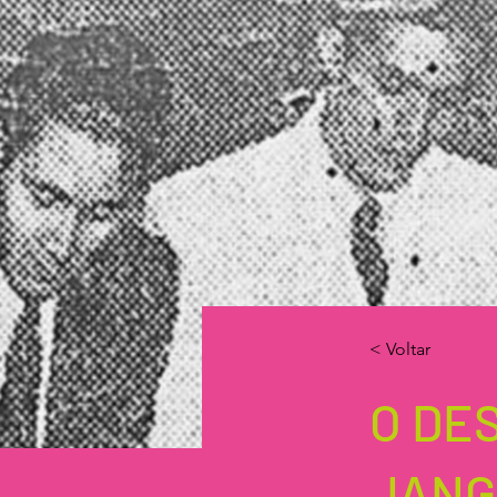
< Voltar
O DE
JANG