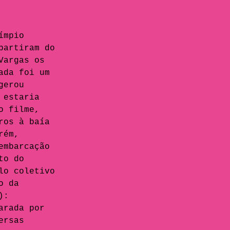
ímpio 
partiram do 
Vargas os 
ada foi um 
gerou 
 estaria 
o filme, 
ros à baía 
rém, 
embarcação 
to do 
lo coletivo 
o da 
): 
arada por 
ersas 