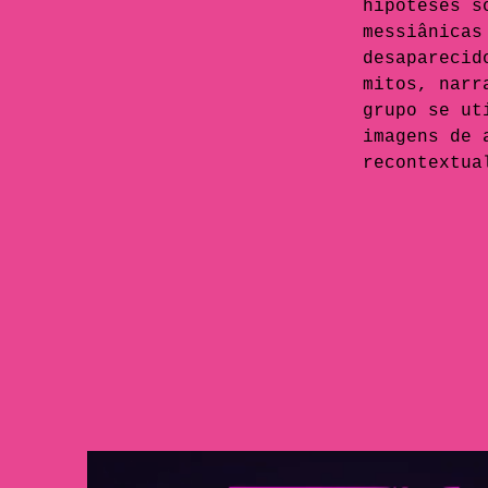
hipóteses s
messiânicas
desaparecid
mitos, narr
grupo se ut
imagens de 
recontextua